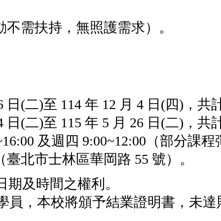
動不需扶持，無照護需求）。
。
6
日
(
二
)
至
114
年
12
月
4
日
(
四
)
，共
4
日
(
二
)
至
115
年
5
月
26
日
(
二
)
，共
~16:00
及週四
9:00~12:00
（部分課程
（臺北市士林區華岡路
55
號）。
日期及時間之權利。
學員，本校將頒予結業證明書，未達