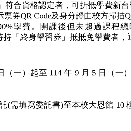
」符合資格認定者，可折抵學費新
示票券
QR Code
及身分證由校方掃描
Q
90%
學費。開課後但未超過課程總
持持「終身學習券」抵抵免學費者，
：
日（一）起至
114
年
9
月
5
日（一
託
(
需填寫委託書
)
至本校大恩館
10