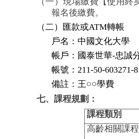
（一）現場繳費【使用終
報名後繳費。
（二）匯款或
ATM
轉帳
戶名：中國文化大學
帳戶：國泰世華
-
忠誠
帳號：
211-50-603271-8
備註：王○○學費
七、課程規劃：
課程類別
高齡相關課程