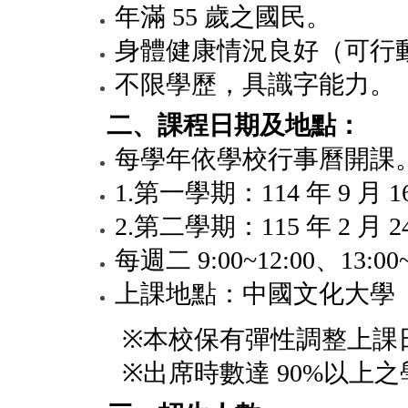
年滿
55
歲之國民。
身體健康情況良好（可行
不限學歷，具識字能力。
二、課程日期及地點：
每學年依學校行事曆開課
1.
第一學期：
114
年
9
月
1
2.
第二學期：
115
年
2
月
2
每週二
9:00~12:00
、
13:00
上課地點：中國文化大學
※
本校保有彈性調整上課
※
出席時數達
90%
以上之