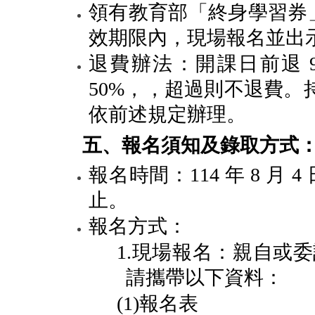
領有教育部「終身學習券
效期限內，現場報名並出
退費辦法：開課日前退
50%
，，超過則不退費。
依前述規定辦理。
五、報名須知及錄取方式
報名時間：
114
年
8
月
4
止。
報名方式：
1.
現場報名：親自或委
請攜帶以下資料：
(1)
報名表