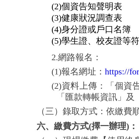
(2)
個資告知聲明表
(3)
健康狀況調查表
(4)
身分證或戶口名簿
(5)
學生證、校友證等
2.
網路報名：
(1)
報名網址：
https://f
(2)
資料上傳：「個資
「匯款轉帳資訊」及
（三）錄取方式：依繳費
六、繳費方式
(
擇一辦理
)
：