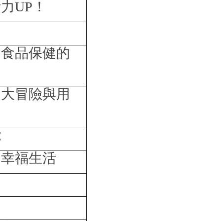
活力
UP
！
到食品保健的
、大冒險與用
能
的幸福生活