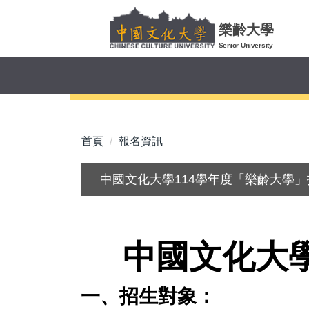
跳
到
樂齡大學
主
Senior University
要
內
容
區
首頁
報名資訊
中國文化大學114學年度「樂齡大學
中國文化大
一、招生對象：