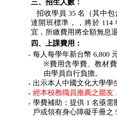
三、
招生人數：
招收學員
35
名（其中包
達開班標準，，將於
114
宜，所繳費用將全額無息
四、上課費用：
每人每學年新台幣
6,800
※
費用含學費、教材
由學員自行負擔。
出示本人中國文化大學學
經本校教職員推薦之親友
學費補助：提供
1
名亟需
戶或領有身心障礙手冊之