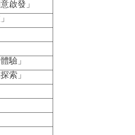
創意啟發」
旅」
作體驗」
蹈探索」