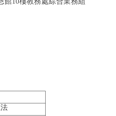
恩館
10
樓教務處綜合業務組
魔法