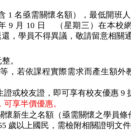
含
1
名亟需關懷名額），最低開班
年
9
月
10
日 （星期三）在本校
退還，學員不得異議，敬請留意相關
元整。
費等，若依課程實際需求而產生額外
生證或校友證，即可享有校友優惠
9
，可享半價優惠。
關懷新生之名額（亟需關懷之學員條
55
歲以上國民，需檢附相關證明文