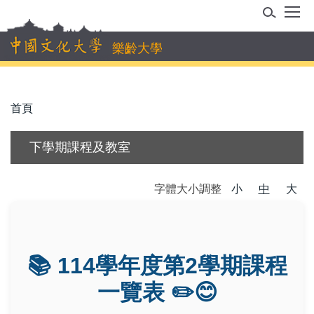
跳
到
主
樂齡大學
要
內
容
首頁
區
下學期課程及教室
字體大小調整
小
中
大
📚 114學年度第2學期課程
一覽表 ✏️😊