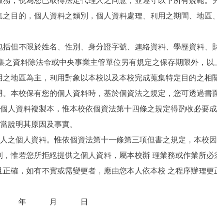
務，視為您已取得法定代理人之同意，並遵守以下所有規範。另
集之目的，個人資料之類別，個人資料處理、利用之期間、地區
包括但不限於姓名、性別、身分證字號、連絡資料、學歷資料、
蒐集之資料除法令或中央事業主管單位另有規定之保存期限外，以
用之地區為主，利用對象以本校以及本校完成蒐集特定目的之相
用。本校保有您的個人資料時，基於個資法之規定，您可透過書面
給個人資料複製本，惟本校依個資法第十四條之規定得酌收必要
適當說明其原因及事實。
本人之個人資料。惟依個資法第十一條第三項但書之規定，本校
別，惟若您所拒絕提供之個人資料，屬本校辦 理業務或作業所必
且正確，如有不實或需變更者，應由您本人依本校 之程序辦理更
 日期： 年 月 日